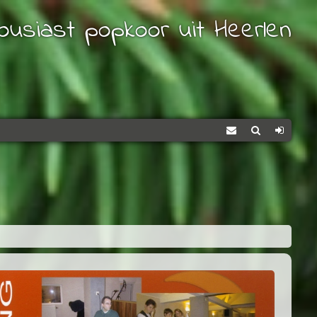
ousiast popkoor uit Heerlen
Contact
Zoeken
Log