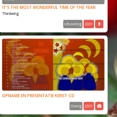
IT'S THE MOST WONDERFUL TIME OF THE YEAR
Thirdwing
udio
Uitvoering
2001
audi
 volume
udio
OPNAME EN PRESENTATIE KERST-CD
Overig
2001
foto