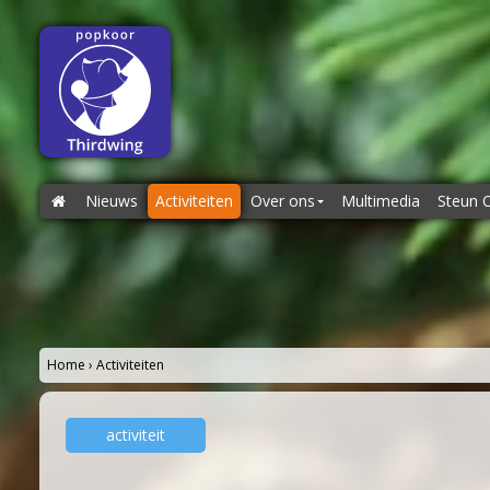
Nieuws
Home
Activiteiten
Over ons
Multimedia
Steun 
Over ons
Steun O
Repetities
Donati
Repertoire
Sponsor
Dirigent
Home
›
Activiteiten
Koorleden
Begeleidingsband
activiteit
Bestuur