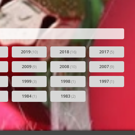
udio
2019
2018
2017
(10)
(16)
(5)
2009
2008
2007
(9)
(10)
(9)
1999
1998
1997
(3)
(1)
(1)
1984
1983
(1)
(2)