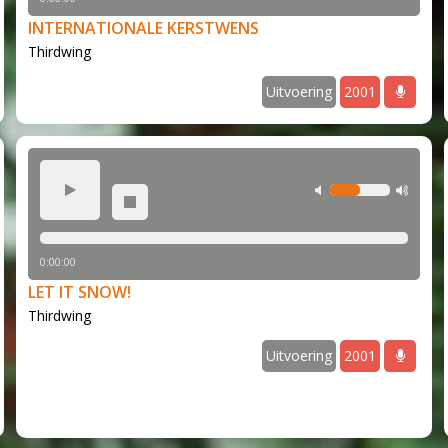
INTERNATIONALE KERSTWENS
Thirdwing
audio
Uitvoering
2001
a
ax volume
play
min volume
max
stop
0:00:00
LET IT SNOW!
Thirdwing
audio
Uitvoering
2001
a