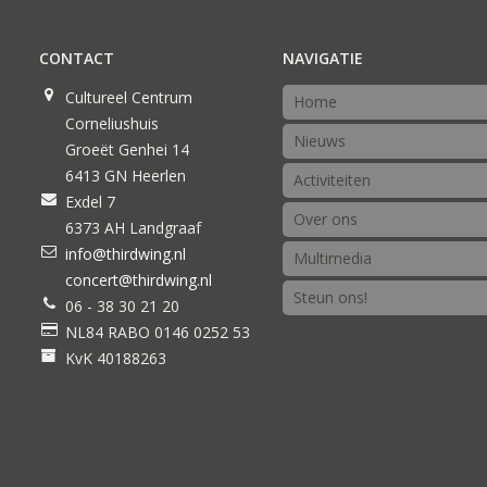
CONTACT
NAVIGATIE
Cultureel Centrum
Home
Corneliushuis
Nieuws
Groeët Genhei 14
6413 GN Heerlen
Activiteiten
Exdel 7
Over ons
6373 AH Landgraaf
info@thirdwing.nl
Multimedia
concert@thirdwing.nl
Steun ons!
06 - 38 30 21 20
NL84 RABO 0146 0252 53
KvK 40188263