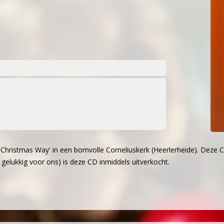
s
on (1981)
oor (1983)
waliteit (1994)
optredens (2003)
 jaar jong (2006)
2007)
sseling en druk jaar (2009-2010)
hristmas Way' in een bomvolle Corneliuskerk (Heerlerheide). Deze C
pringlevend (2011-2012)
gelukkig voor ons) is deze CD inmiddels uitverkocht.
irdwing (2013)
gentenwissel (2015-2016)
ommissie (2017-2018)