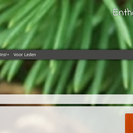
Enth
Ons!
Voor Leden
ns!
es
kliks