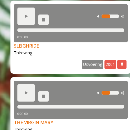
play
min volume
m
stop
0:00:00
SLEIGHRIDE
Thirdwing
Uitvoering
2001
play
min volume
m
stop
0:00:00
THE VIRGIN MARY
Thirdwing