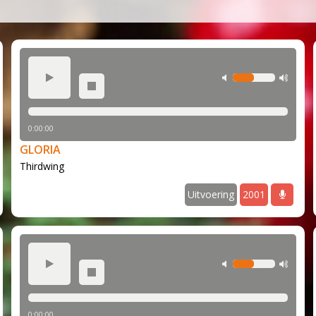
g-Along en Corona (2019-2021)
2022-2024)
ax volume
play
min volume
max
stop
0:00:00
GLORIA
Thirdwing
audio
Uitvoering
2001
a
ax volume
play
min volume
max
stop
0:00:00