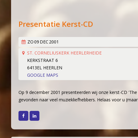
Lid worden
Boekingen
Geschiedenis
Geschiedeni
Presentatie Kerst-CD
Hoe het beg
Een 'echt' k
ZO
09
DEC
2001
Werken aan k
ST. CORNELIUSKERK HEERLERHEIDE
Wereldlijke 
KERKSTRAAT 6
6413EL HEERLEN
Thirdwing 25
GOOGLE MAPS
Verhuizing (
Dirigentenwi
Op 9 december 2001 presenteerden wij onze kerst-CD 'The C
30 jaar en s
gevonden naar veel muziekliefhebbers. Helaas voor u (maar 
'Popkoor' Th
Facebook
LinkedIn
Dubbele diri
De concertc