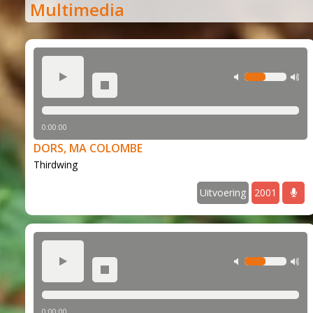
Musical Sin
Multimedia
Stabiliteit (
play
min volume
m
stop
0:00:00
DORS, MA COLOMBE
Thirdwing
Uitvoering
2001
play
min volume
m
stop
0:00:00