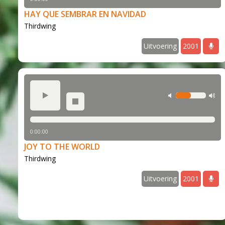
HAY QUE SEMBRAR EN NAVIDAD
Thirdwing
Uitvoering
2001
play
min volume
m
stop
0:00:00
JOY TO THE WORLD
Thirdwing
Uitvoering
2001