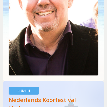
30 jaar en springlevend (2011-2012)
'Popkoor' Thirdwing (2013)
Dubbele dirigentenwissel (2015-2016)
De concertcommissie (2017-2018)
Musical Sing-Along en Corona (2019-2021)
Stabiliteit (2022-2024)
activiteit
Nederlands Koorfestival