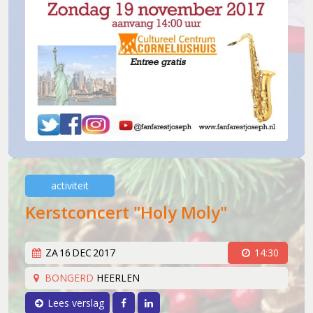
activiteit
Kerstconcert "Holy Moly"
ZA
16
DEC
2017
14:30
BONGERD
HEERLEN
Facebook
LinkedIn
Lees verslag