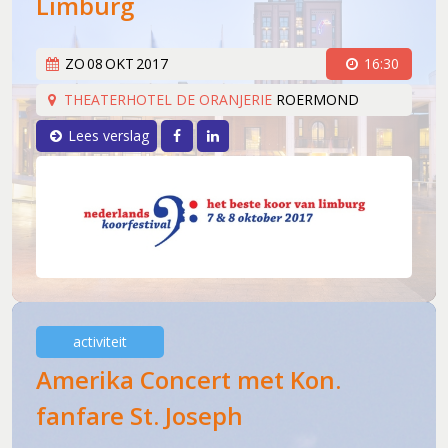
Limburg
ZO
08
OKT
2017
16:30
THEATERHOTEL DE ORANJERIE
ROERMOND
Facebook
LinkedIn
Lees verslag
activiteit
Amerika Concert met Kon.
fanfare St. Joseph