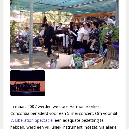
Koorleden
Sponsorkliks
Begeleidingsband
Bestuur
Lid worden
Boekingen
Geschiedenis
Geschiedenis
Hoe het begon (1981)
Een 'echt' koor (1983)
Werken aan kwaliteit (1994)
Wereldlijke optredens (2003)
Thirdwing 25 jaar jong (2006)
In maart 2007 werden we door Harmonie-orkest
Concordia benaderd voor een 5-mei concert. Om voor dit
Verhuizing (2007)
'
A Liberation Spectacle
' een adequate bezetting te
Dirigentenwisseling en druk jaar (2009-2010)
hebben, werd een vrij uniek instrument ingezet: via allerlei