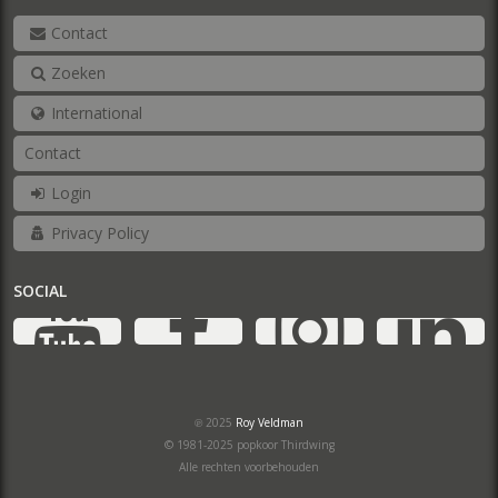
Contact
Zoeken
International
Contact
Login
Privacy Policy
SOCIAL
YouTube
Facebook
Ins
℗ 2025
Roy Veldman
© 1981-2025 popkoor Thirdwing
Alle rechten voorbehouden