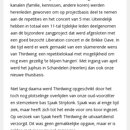
30 jaar en springlevend (2011-2012)
kanalen (familie, kennissen, andere koren) werden
herenleden geworven om op projectbasis deel te nemen
'Popkoor' Thirdwing (2013)
aan de repetities en het concert van 5 mei. Uiteindelijk
Dubbele dirigentenwissel (2015-2016)
hebben in totaal een 11-tal tijdelijke leden deelgenomen
De concertcommissie (2017-2018)
aan dit bijzondere zangproject dat werd afgesloten met
een goed bezocht Liberation concert in de Brikke Oave. In
Musical Sing-Along en Corona (2019-2021)
die tijd werd er werk gemaakt van een sluimerende wens
Stabiliteit (2022-2024)
van Thirdwing: een repetitielokaal met mogelijkheid om
nog even gezellig ‘te blijven hangen’. Met ingang van april
werd het Juphuis in Schandelen (Heerlen) dan ook onze
nieuwe thuisbasis.
Niet lang daarna werd Thirdwing opgeschrikt door het
toch nog plotselinge overlijden van onze oud-voorzitter
en stemzekere bas Sjaak Strijdonk. Sjaak was al enige tijd
ziek, maar heeft zich tot het einde voor ons koor ingezet.
Op verzoek van Sjaak heeft Thirdwing de uitvaartdienst
verzorgd. Dit was geen gemakkelijke opgave, maar er is