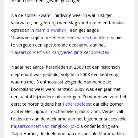
zelden met meer gevoel gezongen.
Na de zomer kwam Thirdwing weer in wat rustiger
vaarwater, hetgeen zijn weerslag vond in een enthousiast
optreden in
Marni’s Kwekerij
, een geslaagde
‘thuiswedstrijd’ in de
H. Hart-kerk van Schandelen
en niet
te vergeten een spetterende deelname aan het
Najaarsconcert van Zangvereniging Reconnected
.
Nadat het aantal herenleden in 2007 tot een historisch
dieptepunt was gedaald, volgde in 2008 een kentering,
waarna met 8 enthousiast zingende mannende de
koorbalans weer werd hersteld. 2008 was een jaar met
een aantal bijzondere uitvoeringen. Zo waren we voor het
eerst te horen tijdens het
Federatiefeest
dat elke zomer
achter Het Juphuis in Schandelen plaats vindt. Verder valt
te denken aan de deelname aan het bijzonder succesvolle
najaarsconcert van zangkoor Jokola
onder leiding van
Ralph Hamer, de deelname aan de speciale
Mamma Mia