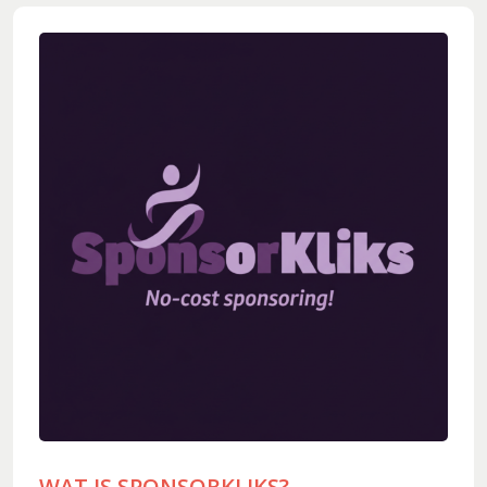
Koorleden
Sponsorkliks
Begeleidingsband
Bestuur
Lid worden
Boekingen
Geschiedenis
Geschiedenis
Hoe het begon (1981)
Een 'echt' koor (1983)
Werken aan kwaliteit (1994)
Wereldlijke optredens (2003)
Thirdwing 25 jaar jong (2006)
Verhuizing (2007)
Dirigentenwisseling en druk jaar (2009-2010)
WAT IS SPONSORKLIKS?