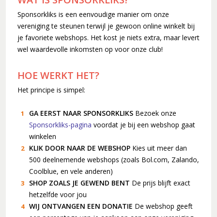
30 jaar en springlevend (2011-2012)
Sponsorkliks is een eenvoudige manier om onze
'Popkoor' Thirdwing (2013)
vereniging te steunen terwijl je gewoon online winkelt bij
Dubbele dirigentenwissel (2015-2016)
je favoriete webshops. Het kost je niets extra, maar levert
wel waardevolle inkomsten op voor onze club!
De concertcommissie (2017-2018)
Musical Sing-Along en Corona (2019-2021)
HOE WERKT HET?
Stabiliteit (2022-2024)
Het principe is simpel:
GA EERST NAAR SPONSORKLIKS
Bezoek onze
Sponsorkliks-pagina
voordat je bij een webshop gaat
winkelen
KLIK DOOR NAAR DE WEBSHOP
Kies uit meer dan
500 deelnemende webshops (zoals Bol.com, Zalando,
Coolblue, en vele anderen)
SHOP ZOALS JE GEWEND BENT
De prijs blijft exact
hetzelfde voor jou
WIJ ONTVANGEN EEN DONATIE
De webshop geeft