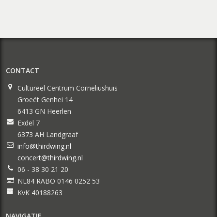
CONTACT
Cultureel Centrum Corneliushuis
Groeët Genhei 14
6413 GN Heerlen
Exdel 7
6373 AH Landgraaf
info@thirdwing.nl
concert@thirdwing.nl
06 - 38 30 21 20
NL84 RABO 0146 0252 53
KvK 40188263
NAVIGATIE