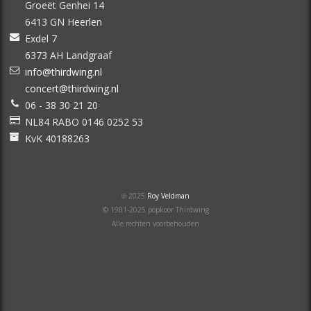
Groeët Genhei 14
6413 GN Heerlen
Exdel 7
6373 AH Landgraaf
info@thirdwing.nl
concert@thirdwing.nl
06 - 38 30 21 20
NL84 RABO 0146 0252 53
KvK 40188263
℗ 2025
Roy Veldman
© 1981-2025 popkoor Thirdwing
Alle rechten voorbehouden