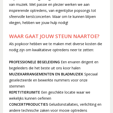
30 jaar en springlevend (2011-2012)
van muziek. Met passie en plezier werken we aan
inspirerende optredens, van eigentijdse popsongs tot
'Popkoor' Thirdwing (2013)
sfeervolle kerstconcerten. Maar om te kunnen blijven
Dubbele dirigentenwissel (2015-2016)
vliegen, hebben we jouw hulp nodig!
De concertcommissie (2017-2018)
Musical Sing-Along en Corona (2019-2021)
WAAR GAAT JOUW STEUN NAARTOE?
Stabiliteit (2022-2024)
Als popkoor hebben we te maken met diverse kosten die
nodig zijn om kwalitatieve optredens neer te zetten:
PROFESSIONELE BEGELEIDING
Een ervaren dirigent en
begeleiders die het beste uit ons koor halen
MUZIEKARRANGEMENTEN EN BLADMUZIEK
Speciaal
geselecteerde en bewerkte nummers voor onze
stemmen
REPETITIERUIMTE
Een geschikte locatie waar we
wekelijks kunnen oefenen
CONCERTPRODUCTIES
Geluidsinstallaties, verlichting en
andere technische zaken voor mooie optredens