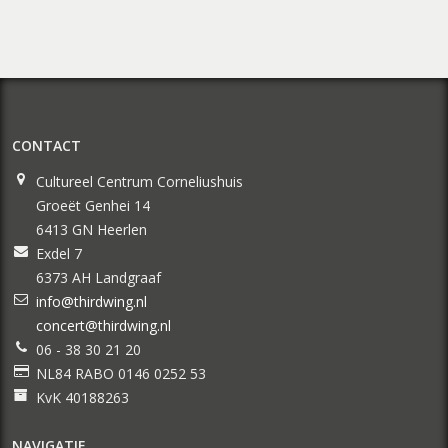
CONTACT
Cultureel Centrum Corneliushuis
Groeët Genhei 14
6413 GN Heerlen
Exdel 7
6373 AH Landgraaf
info@thirdwing.nl
concert@thirdwing.nl
06 - 38 30 21 20
NL84 RABO 0146 0252 53
KvK 40188263
NAVIGATIE