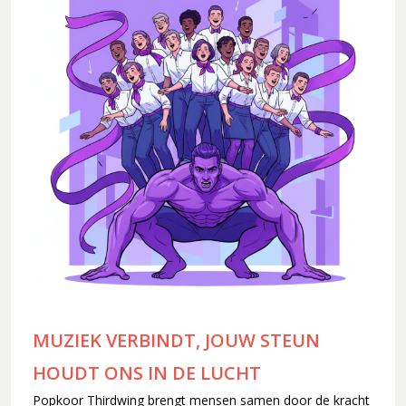
Koorleden
Sponsorkliks
Begeleidingsband
Bestuur
Lid worden
Boekingen
Geschiedenis
Geschiedenis
Hoe het begon (1981)
Een 'echt' koor (1983)
Werken aan kwaliteit (1994)
Wereldlijke optredens (2003)
Thirdwing 25 jaar jong (2006)
MUZIEK VERBINDT, JOUW STEUN
Verhuizing (2007)
HOUDT ONS IN DE LUCHT
Dirigentenwisseling en druk jaar (2009-2010)
Popkoor Thirdwing brengt mensen samen door de kracht