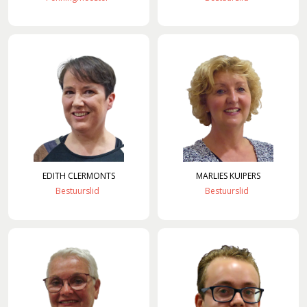
30 jaar en springlevend (2011-2012)
'Popkoor' Thirdwing (2013)
Dubbele dirigentenwissel (2015-2016)
De concertcommissie (2017-2018)
Musical Sing-Along en Corona (2019-2021)
Stabiliteit (2022-2024)
EDITH
CLERMONTS
MARLIES
KUIPERS
Bestuurslid
Bestuurslid