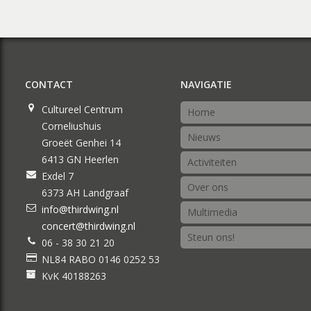
CONTACT
NAVIGATIE
Cultureel Centrum
Home
Corneliushuis
Nieuws
Groeët Genhei 14
6413 GN Heerlen
Activiteiten
Exdel 7
Over ons
6373 AH Landgraaf
info@thirdwing.nl
Multimedia
concert@thirdwing.nl
Steun ons!
06 - 38 30 21 20
NL84 RABO 0146 0252 53
KvK 40188263