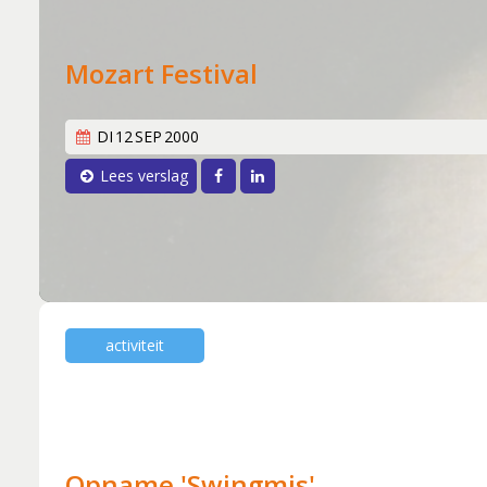
Musical Sin
Stabiliteit (
Mozart Festival
DI
12
SEP
2000
Facebook
LinkedIn
Lees verslag
activiteit
Opname 'Swingmis'