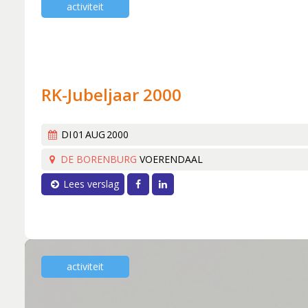
Lid worden
activiteit
Boekingen
Geschiedenis
Geschiedeni
Hoe het beg
Een 'echt' k
RK-Jubeljaar 2000
Werken aan k
Wereldlijke 
DI
01
AUG
2000
Thirdwing 25
DE BORENBURG
VOERENDAAL
Verhuizing (
Facebook
LinkedIn
Lees verslag
Dirigentenwi
30 jaar en s
'Popkoor' Th
Dubbele diri
activiteit
De concertc