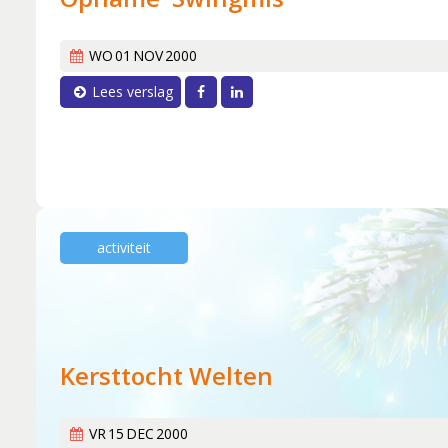
WO
01
NOV
2000
Facebook
LinkedIn
Lees verslag
activiteit
Kersttocht Welten
VR
15
DEC
2000