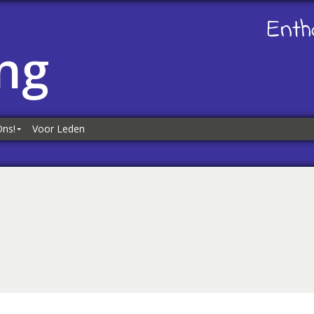
Enth
ng
Ons!
Voor Leden
ns!
es
kliks