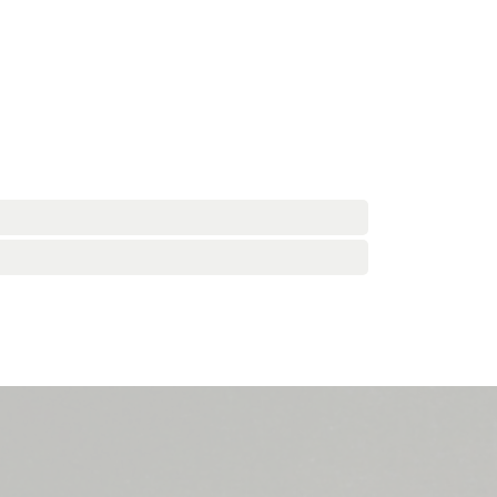
s
on (1981)
oor (1983)
waliteit (1994)
optredens (2003)
 jaar jong (2006)
2007)
sseling en druk jaar (2009-2010)
pringlevend (2011-2012)
irdwing (2013)
gentenwissel (2015-2016)
ommissie (2017-2018)