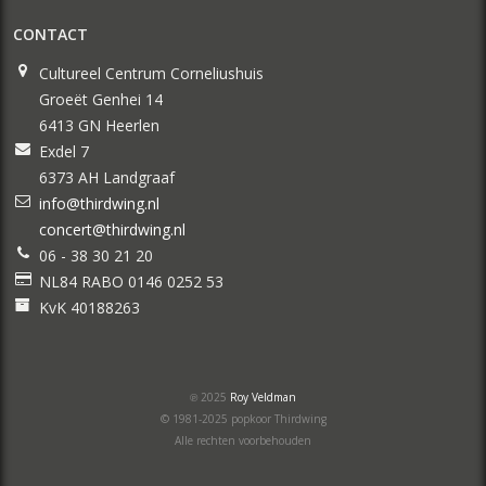
CONTACT
Cultureel Centrum Corneliushuis
Groeët Genhei 14
6413 GN Heerlen
Exdel 7
6373 AH Landgraaf
info@thirdwing.nl
concert@thirdwing.nl
06 - 38 30 21 20
NL84 RABO 0146 0252 53
KvK 40188263
℗ 2025
Roy Veldman
© 1981-2025 popkoor Thirdwing
Alle rechten voorbehouden