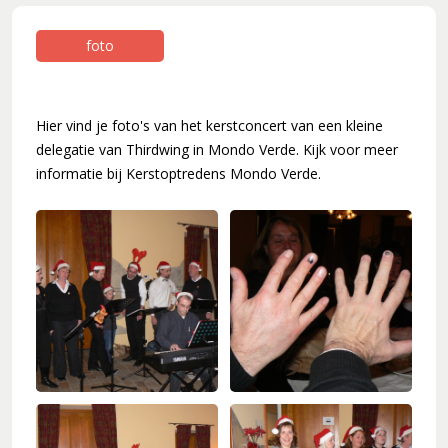
Koorleden
Sponsorkliks
Begeleidingsband
foto
Bestuur
Lid worden
Hier vind je foto's van het kerstconcert van een kleine
Boekingen
delegatie van Thirdwing in Mondo Verde. Kijk voor meer
Geschiedenis
informatie bij Kerstoptredens Mondo Verde.
Geschiedenis
Hoe het begon (1981)
Een 'echt' koor (1983)
Werken aan kwaliteit (1994)
Wereldlijke optredens (2003)
Thirdwing 25 jaar jong (2006)
Verhuizing (2007)
Dirigentenwisseling en druk jaar (2009-2010)