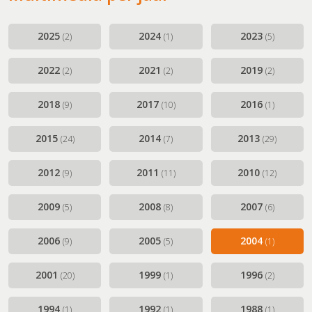
30 jaar en springlevend (2011-2012)
'Popkoor' Thirdwing (2013)
2025
2024
2023
(2)
(1)
(5)
Dubbele dirigentenwissel (2015-2016)
2022
2021
2019
(2)
(2)
(2)
De concertcommissie (2017-2018)
Musical Sing-Along en Corona (2019-2021)
2018
2017
2016
(9)
(10)
(1)
Stabiliteit (2022-2024)
2015
2014
2013
(24)
(7)
(29)
2012
2011
2010
(9)
(11)
(12)
2009
2008
2007
(5)
(8)
(6)
2006
2005
2004
(9)
(5)
(1)
2001
1999
1996
(20)
(1)
(2)
1994
1992
1988
(1)
(1)
(1)