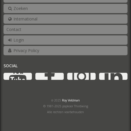
Zoeken
International
Contact
Login
Privacy Policy
SOCIAL
YouTube
Facebook
Ins
℗ 2025
Roy Veldman
© 1981-2025 popkoor Thirdwing
Alle rechten voorbehouden