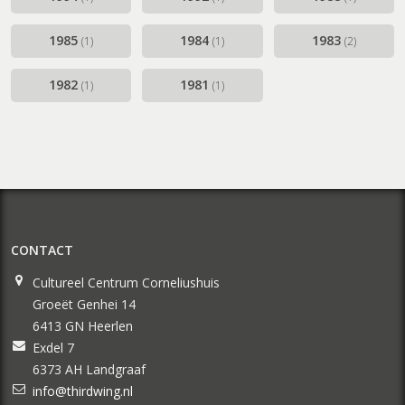
1985
1984
1983
(1)
(1)
(2)
1982
1981
(1)
(1)
CONTACT
Cultureel Centrum Corneliushuis
Groeët Genhei 14
6413 GN Heerlen
Exdel 7
6373 AH Landgraaf
info@thirdwing.nl