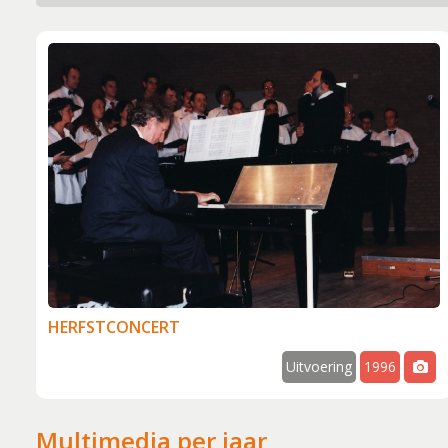
Lid worden
Boekingen
Geschiedenis
Geschiedeni
Hoe het beg
Een 'echt' k
Werken aan k
Wereldlijke 
Thirdwing 25
Verhuizing (
Dirigentenwi
30 jaar en s
HERFSTCONCERT
'Popkoor' Th
Uitvoering
1996
Dubbele diri
De concertc
Multimedia per jaar