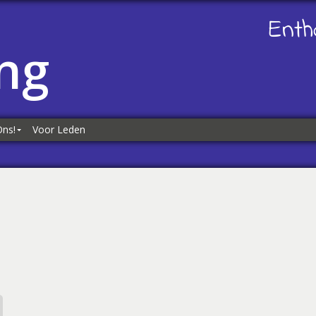
Enth
ng
Ons!
Voor Leden
ns!
es
kliks