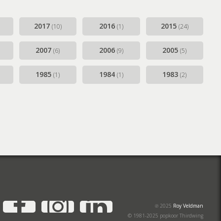
2017
2016
2015
(10)
(1)
(24)
2007
2006
2005
(6)
(9)
(5)
1985
1984
1983
(1)
(1)
(2)
YouTube
Facebook
Instagram
LinkedIn
℗ 2025
Roy Veldman
© 1981-2025 popkoor Thirdwing