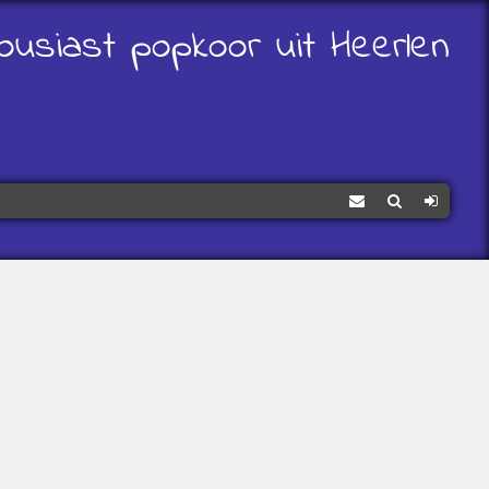
ousiast popkoor uit Heerlen
Contact
Zoeken
Log