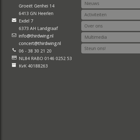
Nieuws
Groeët Genhei 14
6413 GN Heerlen
Activiteiten
Exdel 7
Over ons
6373 AH Landgraaf
info@thirdwing.nl
Multimedia
concert@thirdwing.nl
Steun ons!
06 - 38 30 21 20
NL84 RABO 0146 0252 53
KvK 40188263