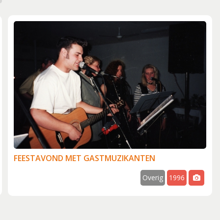
s
on (1981)
oor (1983)
waliteit (1994)
optredens (2003)
 jaar jong (2006)
2007)
sseling en druk jaar (2009-2010)
FEESTAVOND MET GASTMUZIKANTEN
pringlevend (2011-2012)
irdwing (2013)
Overig
1996
f
foto
gentenwissel (2015-2016)
ommissie (2017-2018)