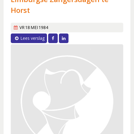
30 jaar en springlevend (2011-2012)
Horst
'Popkoor' Thirdwing (2013)
Dubbele dirigentenwissel (2015-2016)
VR
18
MEI
1984
De concertcommissie (2017-2018)
Facebook
LinkedIn
Lees verslag
Musical Sing-Along en Corona (2019-2021)
Stabiliteit (2022-2024)