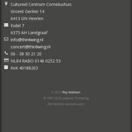
Cultureel Centrum Corneliushuis
Groeët Genhei 14
6413 GN Heerlen
Exdel 7
6373 AH Landgraaf
info@thirdwing.nl
concert@thirdwing.nl
06 - 38 30 21 20
NL84 RABO 0146 0252 53
KvK 40188263
℗ 2025
Roy Veldman
© 1981-2025 popkoor Thirdwing
Alle rechten voorbehouden