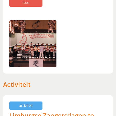
foto
Koorleden
Sponsorkliks
Begeleidingsband
Bestuur
Lid worden
Boekingen
Geschiedenis
Geschiedenis
Hoe het begon (1981)
Een 'echt' koor (1983)
Werken aan kwaliteit (1994)
Activiteit
Wereldlijke optredens (2003)
Thirdwing 25 jaar jong (2006)
Verhuizing (2007)
activiteit
Dirigentenwisseling en druk jaar (2009-2010)
Limburgse Zangersdagen te