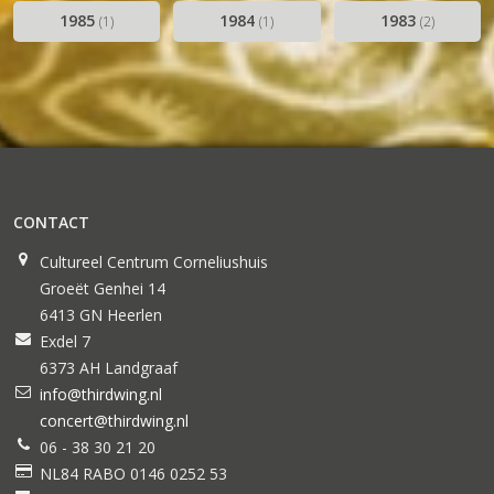
1985
1984
1983
(1)
(1)
(2)
CONTACT
Cultureel Centrum Corneliushuis
Groeët Genhei 14
6413 GN Heerlen
Exdel 7
6373 AH Landgraaf
info@thirdwing.nl
concert@thirdwing.nl
06 - 38 30 21 20
NL84 RABO 0146 0252 53