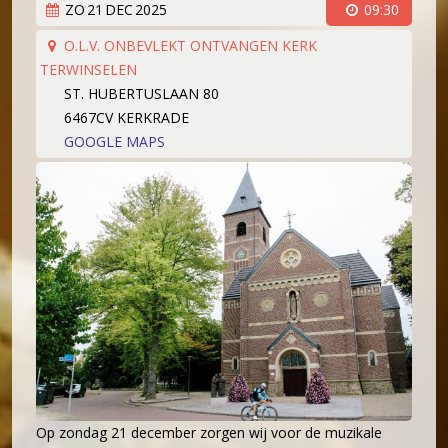
ZO
21
DEC
2025
09:30
Koorleden
Sponsorkliks
Begeleidingsband
O.L.V. ONBEVLEKT ONTVANGEN KERK
TERWINSELEN
Bestuur
ST. HUBERTUSLAAN 80
Lid worden
6467CV KERKRADE
Boekingen
GOOGLE MAPS
Geschiedenis
Geschiedenis
Hoe het begon (1981)
Een 'echt' koor (1983)
Werken aan kwaliteit (1994)
Wereldlijke optredens (2003)
Thirdwing 25 jaar jong (2006)
Verhuizing (2007)
Dirigentenwisseling en druk jaar (2009-2010)
Op zondag 21 december zorgen wij voor de muzikale