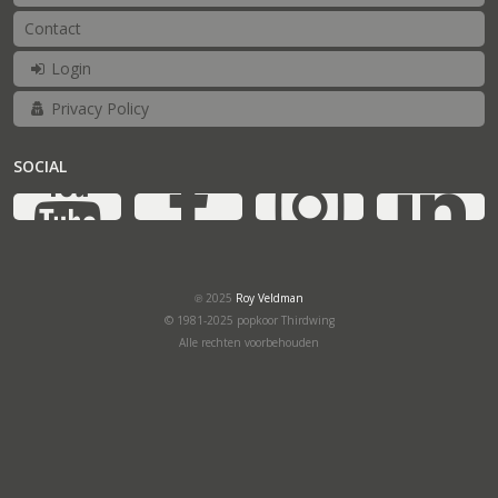
Contact
Login
Privacy Policy
SOCIAL
YouTube
Facebook
Ins
℗ 2025
Roy Veldman
© 1981-2025 popkoor Thirdwing
Alle rechten voorbehouden