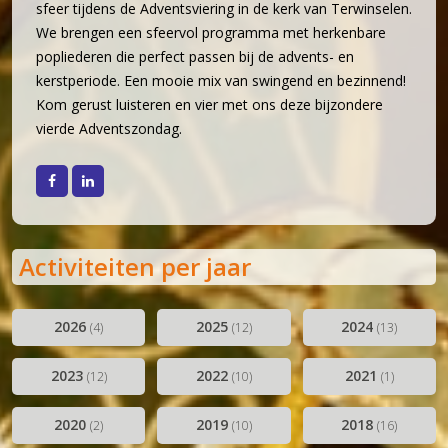
sfeer tijdens de Adventsviering in de kerk van Terwinselen.
30 jaar en springlevend (2011-2012)
We brengen een sfeervol programma met herkenbare
'Popkoor' Thirdwing (2013)
popliederen die perfect passen bij de advents- en
Dubbele dirigentenwissel (2015-2016)
kerstperiode. Een mooie mix van swingend en bezinnend!
Kom gerust luisteren en vier met ons deze bijzondere
De concertcommissie (2017-2018)
vierde Adventszondag.
Musical Sing-Along en Corona (2019-2021)
Stabiliteit (2022-2024)
Facebook
LinkedIn
Activiteiten per jaar
2026
2025
2024
(4)
(12)
(13)
2023
2022
2021
(12)
(10)
(1)
2020
2019
2018
(2)
(10)
(16)