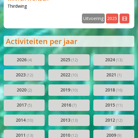
Thirdwing
Uitvoering
2025
v
Activiteiten per jaar
2026
2025
2024
(4)
(12)
(13)
2023
2022
2021
(12)
(10)
(1)
2020
2019
2018
(2)
(10)
(16)
2017
2016
2015
(5)
(7)
(11)
2014
2013
2012
(10)
(13)
(12)
2011
2010
2009
(13)
(12)
(9)