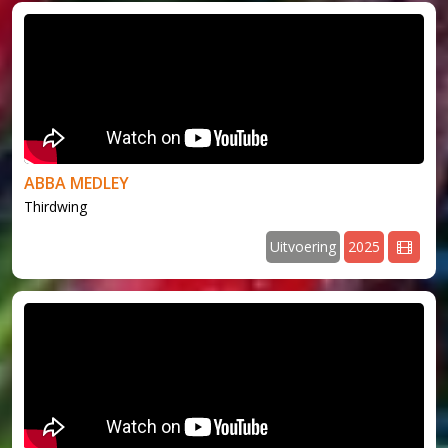
ABBA MEDLEY
Thirdwing
Uitvoering
2025
v