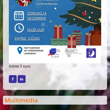
30 jaar en springlevend (2011-2012)
'Popkoor' Thirdwing (2013)
Dubbele dirigentenwissel (2015-2016)
De concertcommissie (2017-2018)
Musical Sing-Along en Corona (2019-2021)
Stabiliteit (2022-2024)
Entree 5 euro.
Facebook
LinkedIn
Multimedia