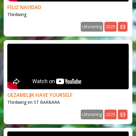
FELIZ NAVIDAD
Thirdwing
Uitvoering
2025
v
GEZAMELIJK HAVE YOURSELF
Thirdwing en ST BARBARA
Uitvoering
2025
v