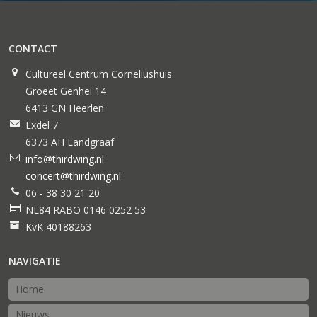
CONTACT
Cultureel Centrum Corneliushuis
Groeët Genhei 14
6413 GN Heerlen
Exdel 7
6373 AH Landgraaf
info@thirdwing.nl
concert@thirdwing.nl
06 - 38 30 21 20
NL84 RABO 0146 0252 53
KvK 40188263
NAVIGATIE
Home
Nieuws