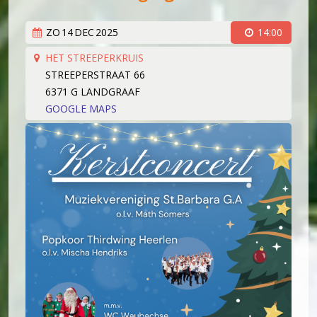
Koorleden
Sponsorkliks
Begeleidingsband
ZO
14
DEC
2025
14:00
Bestuur
HET STREEPERKRUIS
STREEPERSTRAAT 66
Lid worden
6371 G LANDGRAAF
Boekingen
GOOGLE MAPS
Geschiedenis
Geschiedenis
Hoe het begon (1981)
Een 'echt' koor (1983)
Werken aan kwaliteit (1994)
Wereldlijke optredens (2003)
Thirdwing 25 jaar jong (2006)
Verhuizing (2007)
Dirigentenwisseling en druk jaar (2009-2010)