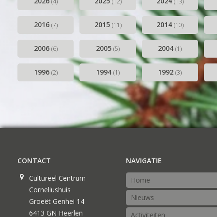
2026
2025
2024
Musical Sin
(4)
(12)
(13)
Stabiliteit (
2016
2015
2014
(7)
(11)
(10)
2006
2005
2004
(6)
(5)
(1)
1996
1994
1992
(2)
(1)
(3)
CONTACT
NAVIGATIE
Cultureel Centrum
Home
Corneliushuis
Nieuws
Groeët Genhei 14
6413 GN Heerlen
Activiteiten