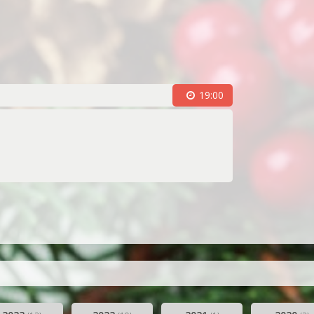
s
on (1981)
oor (1983)
19:00
waliteit (1994)
optredens (2003)
 jaar jong (2006)
2007)
sseling en druk jaar (2009-2010)
pringlevend (2011-2012)
irdwing (2013)
gentenwissel (2015-2016)
ommissie (2017-2018)