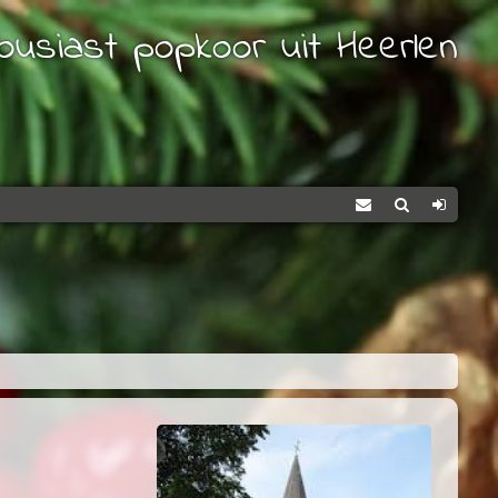
ousiast popkoor uit Heerlen
Contact
Zoeken
Log