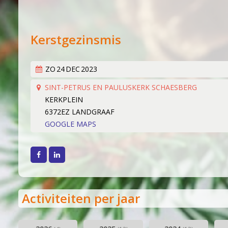
Lid worden
Boekingen
Geschiedenis
Geschiedeni
Kerstgezinsmis
Hoe het beg
Een 'echt' k
ZO
24
DEC
2023
Werken aan k
SINT-PETRUS EN PAULUSKERK SCHAESBERG
Wereldlijke 
KERKPLEIN
6372EZ LANDGRAAF
Thirdwing 25
GOOGLE MAPS
Verhuizing (
Dirigentenwi
Facebook
LinkedIn
30 jaar en s
'Popkoor' Th
Activiteiten per jaar
Dubbele diri
De concertc