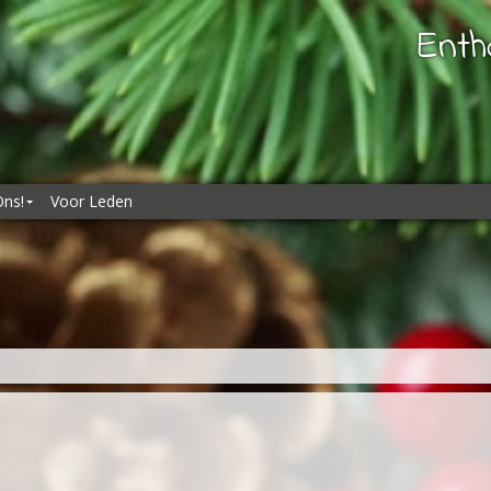
Enth
Ons!
Voor Leden
ns!
es
kliks