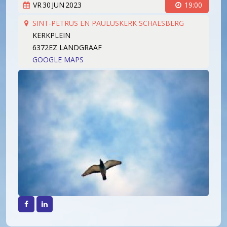
VR
30
JUN
2023
19:00
Koorleden
Sponsorkliks
Begeleidingsband
SINT-PETRUS EN PAULUSKERK SCHAESBERG
KERKPLEIN
Bestuur
6372EZ LANDGRAAF
Lid worden
GOOGLE MAPS
Boekingen
Geschiedenis
Geschiedenis
Hoe het begon (1981)
Een 'echt' koor (1983)
Werken aan kwaliteit (1994)
Wereldlijke optredens (2003)
Thirdwing 25 jaar jong (2006)
Verhuizing (2007)
Facebook
LinkedIn
Dirigentenwisseling en druk jaar (2009-2010)