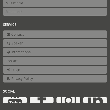
Multimedia
Steun ons!
SERVICE
Contact
Zoeken
International
Contact
Login
Privacy Policy
SOCIAL
YouTube
Facebook
Ins