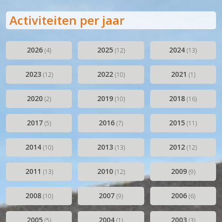
30 jaar en springlevend (2011-2012)
Activiteiten per jaar
'Popkoor' Thirdwing (2013)
Dubbele dirigentenwissel (2015-2016)
2026
2025
2024
(4)
(12)
(13)
De concertcommissie (2017-2018)
Musical Sing-Along en Corona (2019-2021)
2023
2022
2021
(12)
(10)
(1)
Stabiliteit (2022-2024)
2020
2019
2018
(2)
(10)
(16)
2017
2016
2015
(5)
(7)
(11)
2014
2013
2012
(10)
(13)
(12)
2011
2010
2009
(13)
(12)
(9)
2008
2007
2006
(10)
(9)
(6)
2005
2004
2003
(5)
(1)
(3)