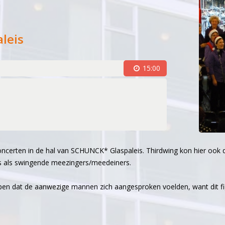
s
leis
on (1981)
oor (1983)
15:00
waliteit (1994)
optredens (2003)
 jaar jong (2006)
2007)
sseling en druk jaar (2009-2010)
oncerten in de hal van SCHUNCK* Glaspaleis. Thirdwing kon hier ook di
pringlevend (2011-2012)
 als swingende meezingers/meedeiners.
irdwing (2013)
pen dat de aanwezige mannen zich aangesproken voelden, want dit fig
gentenwissel (2015-2016)
ommissie (2017-2018)