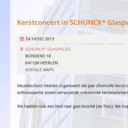
Lid worden
Boekingen
Geschiedenis
Geschiedeni
Kerstconcert in SCHUNCK* Glaspa
Hoe het beg
Een 'echt' k
ZA
14
DEC
2013
Werken aan k
SCHUNCK* GLASPALEIS
Wereldlijke 
BONGERD 18
6411JM HEERLEN
Thirdwing 25
GOOGLE MAPS
Verhuizing (
Dirigentenwi
Muziekschool Heerlen organiseert elk jaar sfeervolle kerstc
30 jaar en s
enthousiasme zowel verrassende onbekende kerstnummers
'Popkoor' Th
We hadden ook een heel raar gast-koorlid (zie foto). We ho
Dubbele diri
De concertc