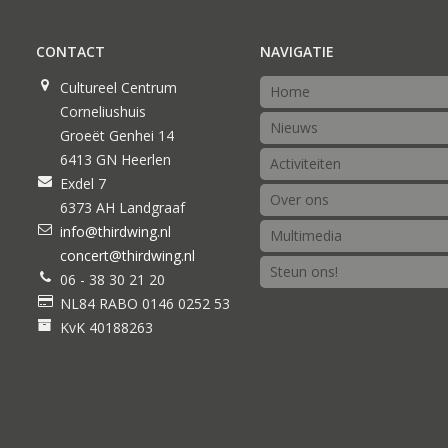
CONTACT
NAVIGATIE
Cultureel Centrum
Home
Corneliushuis
Nieuws
Groeët Genhei 14
6413 GN Heerlen
Activiteiten
Exdel 7
Over ons
6373 AH Landgraaf
info@thirdwing.nl
Multimedia
concert@thirdwing.nl
Steun ons!
06 - 38 30 21 20
NL84 RABO 0146 0252 53
KvK 40188263