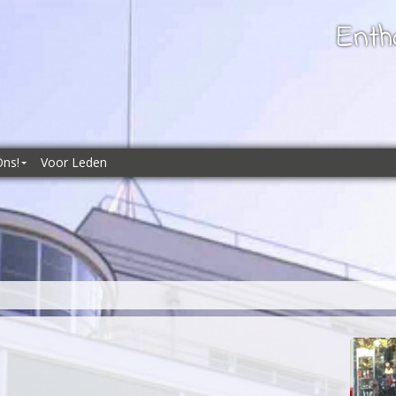
Enth
Ons!
Voor Leden
ns!
es
kliks