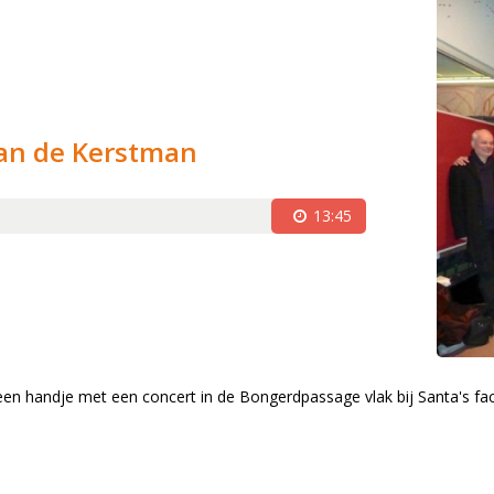
s
on (1981)
oor (1983)
van de Kerstman
waliteit (1994)
optredens (2003)
13:45
 jaar jong (2006)
2007)
sseling en druk jaar (2009-2010)
pringlevend (2011-2012)
irdwing (2013)
 een handje met een concert
in de Bongerdpassage vlak bij Santa's fac
gentenwissel (2015-2016)
ommissie (2017-2018)