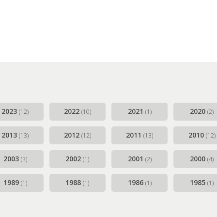
g-Along en Corona (2019-2021)
2022-2024)
2023
2022
2021
2020
(12)
(10)
(1)
(2)
2013
2012
2011
2010
(13)
(12)
(13)
(12)
2003
2002
2001
2000
(3)
(1)
(2)
(4)
1989
1988
1986
1985
(1)
(1)
(1)
(1)