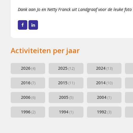
Musical Sin
Dank aan Jo en Netty Franck uit Landgraaf voor de leuke foto
Stabiliteit (
Facebook
LinkedIn
Activiteiten per jaar
2026
2025
2024
(4)
(12)
(13)
2016
2015
2014
(7)
(11)
(10)
2006
2005
2004
(6)
(5)
(1)
1996
1994
1992
(2)
(1)
(3)