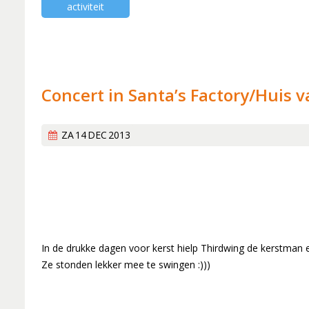
Lid worden
activiteit
Boekingen
Geschiedenis
Geschiedeni
Hoe het beg
Een 'echt' k
Concert in Santa’s Factory/Huis 
Werken aan k
Wereldlijke 
ZA
14
DEC
2013
Thirdwing 25
Verhuizing (
Dirigentenwi
30 jaar en s
'Popkoor' Th
In de drukke dagen voor kerst hielp Thirdwing de kerstman
Ze stonden lekker mee te swingen :)))
Dubbele diri
De concertc