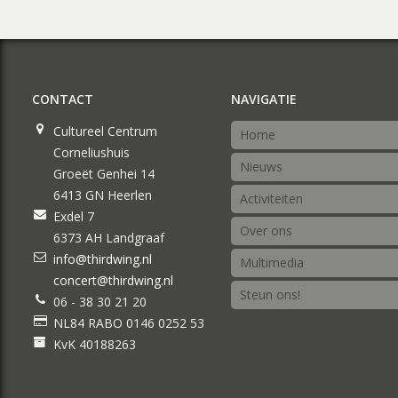
CONTACT
NAVIGATIE
Cultureel Centrum
Home
Corneliushuis
Nieuws
Groeët Genhei 14
6413 GN Heerlen
Activiteiten
Exdel 7
Over ons
6373 AH Landgraaf
info@thirdwing.nl
Multimedia
concert@thirdwing.nl
Steun ons!
06 - 38 30 21 20
NL84 RABO 0146 0252 53
KvK 40188263