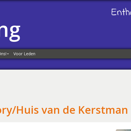
Enth
ng
Ons!
Voor Leden
ns!
es
kliks
tory/Huis van de Kerstman