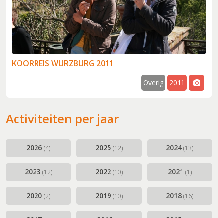
KOORREIS WURZBURG 2011
Overig
2011
f
Activiteiten per jaar
2026
2025
2024
(4)
(12)
(13)
2023
2022
2021
(12)
(10)
(1)
2020
2019
2018
(2)
(10)
(16)