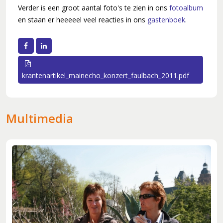
30 jaar en springlevend (2011-2012)
Verder is een groot aantal foto's te zien in ons
fotoalbum
en staan er heeeeel veel reacties in ons
gastenboek
.
'Popkoor' Thirdwing (2013)
Dubbele dirigentenwissel (2015-2016)
Facebook
LinkedIn
De concertcommissie (2017-2018)
Musical Sing-Along en Corona (2019-2021)
krantenartikel_mainecho_konzert_faulbach_2011.pdf
Stabiliteit (2022-2024)
Multimedia