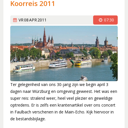
Koorreis 2011
Koorleden
Sponsorkliks
Begeleidingsband
VR
08
APR
2011
07:30
Bestuur
Lid worden
Boekingen
Geschiedenis
Geschiedenis
Hoe het begon (1981)
Een 'echt' koor (1983)
Ter gelegenheid van ons 30-jarig zijn we begin april 3
Werken aan kwaliteit (1994)
dagen naar Würzburg en omgeving geweest. Het was een
Wereldlijke optredens (2003)
super reis: stralend weer, heel veel plezier en geweldige
Thirdwing 25 jaar jong (2006)
optredens. Er is zelfs een krantenartikel over ons concert
in Faulbach verschenen in de Main-Echo. Kijk hiervoor in
Verhuizing (2007)
de bestandsbijlage.
Dirigentenwisseling en druk jaar (2009-2010)