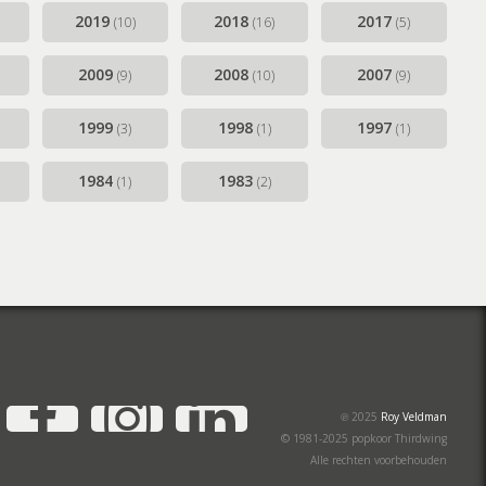
2019
2018
2017
(10)
(16)
(5)
2009
2008
2007
(9)
(10)
(9)
1999
1998
1997
(3)
(1)
(1)
1984
1983
(1)
(2)
YouTube
Facebook
Instagram
LinkedIn
℗ 2025
Roy Veldman
© 1981-2025 popkoor Thirdwing
Alle rechten voorbehouden