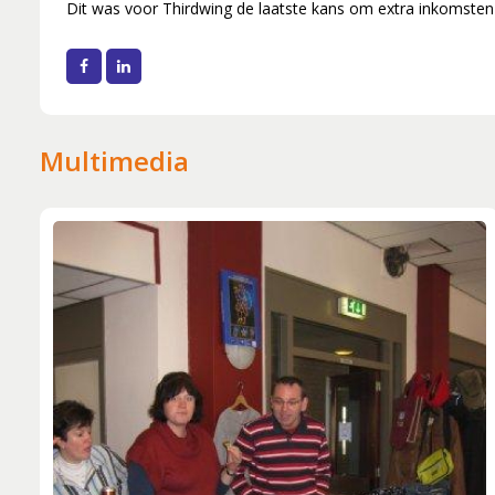
Musical Sin
Dit was voor Thirdwing de laatste kans om extra inkomsten t
Stabiliteit (
Facebook
LinkedIn
Multimedia