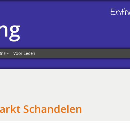
Enth
ng
Ons!
Voor Leden
ns!
es
kliks
arkt Schandelen