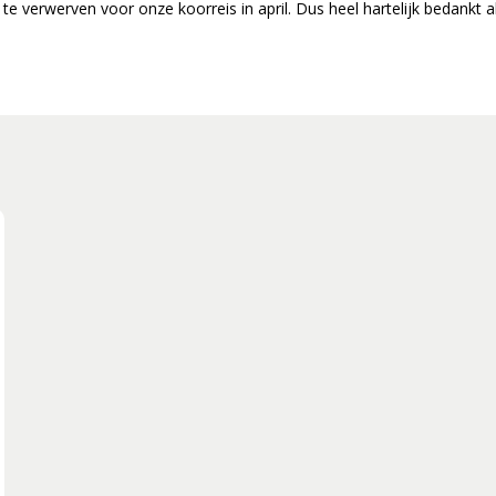
g-Along en Corona (2019-2021)
e verwerven voor onze koorreis in april. Dus heel hartelijk bedankt 
2022-2024)