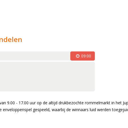
s
on (1981)
oor (1983)
ndelen
waliteit (1994)
optredens (2003)
09:00
 jaar jong (2006)
2007)
sseling en druk jaar (2009-2010)
pringlevend (2011-2012)
irdwing (2013)
van 9.00 - 17.00 uur op de altijd drukbezochte rommelmarkt in het Jup
e enveloppenspel gespeeld, waarbij de winnaars luid werden toegejuic
gentenwissel (2015-2016)
ommissie (2017-2018)