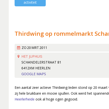
Lid worden
activiteit
Boekingen
Geschiedenis
Geschiedeni
Hoe het beg
Een 'echt' k
Thirdwing op rommelmarkt Scha
Werken aan k
Wereldlijke 
ZO
20
MRT
2011
Thirdwing 25
HET JUPHUIS
SCHANDELERSTRAAT 81
Verhuizing (
6412XM HEERLEN
Dirigentenwi
GOOGLE MAPS
30 jaar en s
'Popkoor' Th
Een aantal zeer actieve Thirdwing-leden stond op 20 maart 
zij hele bruikbare en mooie spullen. Ook werd het spannend
Dubbele diri
Heerlerheide
ook al hoge ogen gegooid.
De concertc