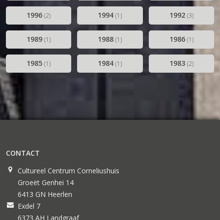
1996
1994
1992
(2)
(1)
(3)
1989
1988
1986
(1)
(1)
(1)
1985
1984
1983
(1)
(1)
(2)
CONTACT
Cultureel Centrum Corneliushuis
Groeët Genhei 14
6413 GN Heerlen
Exdel 7
6373 AH Landgraaf