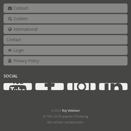
Contact
Zoeken
International
Contact
Login
Privacy Policy
SOCIAL
YouTube
Facebook
Ins
℗ 2025
Roy Veldman
© 1981-2025 popkoor Thirdwing
Alle rechten voorbehouden