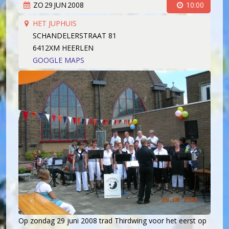
ZO
29
JUN
2008
10:00
Koorleden
Sponsorkliks
Begeleidingsband
HET JUPHUIS
SCHANDELERSTRAAT 81
Bestuur
6412XM HEERLEN
Lid worden
GOOGLE MAPS
Boekingen
Geschiedenis
Geschiedenis
Hoe het begon (1981)
Een 'echt' koor (1983)
Werken aan kwaliteit (1994)
Wereldlijke optredens (2003)
Thirdwing 25 jaar jong (2006)
Verhuizing (2007)
Dirigentenwisseling en druk jaar (2009-2010)
Op zondag 29 juni 2008 trad Thirdwing voor het eerst op