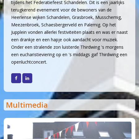
tijdens het Federatiefeest Schandelen. Dit is een jaarlijks
30 jaar en springlevend (2011-2012)
terugkerend evenement voor de bewoners van de
'Popkoor' Thirdwing (2013)
Heerlense wijken Schandelen, Grasbroek, Musschemig,
Dubbele dirigentenwissel (2015-2016)
Meezenbroek, Schaesbergerveld en Palemig. Op het
Jupplein vonden allerlei festiviteiten plaats en was er naast
De concertcommissie (2017-2018)
een drankje en een hapje ook aandacht voor muziek.
Musical Sing-Along en Corona (2019-2021)
Onder een stralende zon luisterde Thirdwing 's morgens
Stabiliteit (2022-2024)
een eucharistieviering op en 's middags gaf Thirdwing een
openluchtconcert.
Facebook
LinkedIn
Multimedia