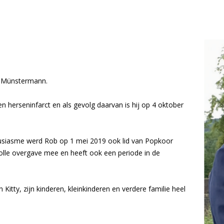
s
on (1981)
oor (1983)
ob Münstermann.
waliteit (1994)
optredens (2003)
herseninfarct en als gevolg daarvan is hij op 4 oktober
 jaar jong (2006)
2007)
housiasme werd Rob op 1 mei 2019 ook lid van Popkoor
sseling en druk jaar (2009-2010)
 volle overgave mee en heeft ook een periode in de
pringlevend (2011-2012)
irdwing (2013)
Kitty, zijn kinderen, kleinkinderen en verdere familie heel
gentenwissel (2015-2016)
ommissie (2017-2018)