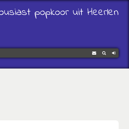
ousiast popkoor uit Heerlen
Contact
Zoeken
Log