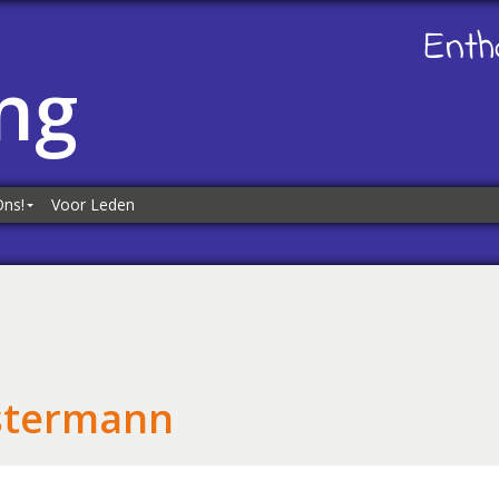
Enth
ng
Ons!
Voor Leden
ns!
es
kliks
stermann