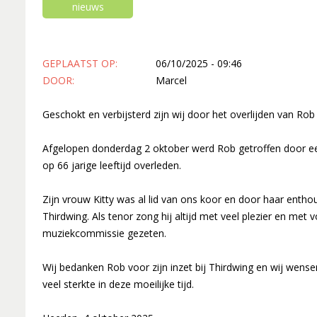
Lid worden
nieuws
Boekingen
Geschiedenis
Geschiedeni
GEPLAATST OP
:
06/10/2025 - 09:46
Hoe het beg
DOOR
:
Marcel
Een 'echt' k
Geschokt en verbijsterd zijn wij door het overlijden van R
Werken aan k
Wereldlijke 
Afgelopen donderdag 2 oktober werd Rob getroffen door een 
Thirdwing 25
op 66 jarige leeftijd overleden.
Verhuizing (
Zijn vrouw Kitty was al lid van ons koor en door haar ent
Dirigentenwi
Thirdwing. Als tenor zong hij altijd met veel plezier en met
30 jaar en s
muziekcommissie gezeten.
'Popkoor' Th
Wij bedanken Rob voor zijn inzet bij Thirdwing en wij wensen 
Dubbele diri
veel sterkte in deze moeilijke tijd.
De concertc