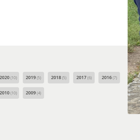
g-Along en Corona (2019-2021)
2022-2024)
2020
2019
2018
2017
2016
(10)
(5)
(5)
(6)
(7)
2010
2009
(10)
(4)