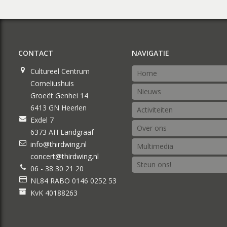
CONTACT
NAVIGATIE
Cultureel Centrum
Home
Corneliushuis
Nieuws
Groeët Genhei 14
6413 GN Heerlen
Activiteiten
Exdel 7
Over ons
6373 AH Landgraaf
info@thirdwing.nl
Multimedia
concert@thirdwing.nl
Steun ons!
06 - 38 30 21 20
NL84 RABO 0146 0252 53
KvK 40188263