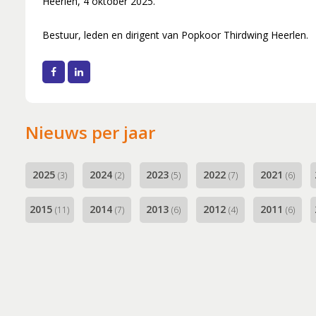
Heerlen, 4 oktober 2025.
Musical Sin
Stabiliteit (
Bestuur, leden en dirigent van Popkoor Thirdwing Heerlen.
Facebook
LinkedIn
Nieuws per jaar
2025
2024
2023
2022
2021
(3)
(2)
(5)
(7)
(6)
2015
2014
2013
2012
2011
(11)
(7)
(6)
(4)
(6)